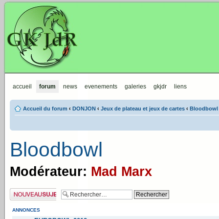
GKJdR
accueil
forum
news
evenements
galeries
gkjdr
liens
Accueil du forum
‹
DONJON
‹
Jeux de plateau et jeux de cartes
‹
Bloodbowl
Bloodbowl
Modérateur:
Mad Marx
Publier un nouveau
sujet
ANNONCES