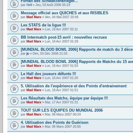
Forfait des Schwarzenkrieger...
par
Nell
» Jeu, 03 Août 2006 05:23
Message officiel aux QUICHES et aux RISIBLES
par
Mad Marx
» Ven, 04 Mai 2007 20:45
Les STATS de la ligue !!!
par
Mad Marx
» Lun, 16 Avr 2007 02:11
BB Intermatch post-15 avril : nouvelles recrues
par
Mad Marx
» Lun, 16 Avr 2007 01:18
[MUNDIAL BLOOD BOWL 2006] Rapports de match du 3 déc
par
jc
» Dim, 03 Déc 2006 21:03
[MUNDIAL BLOOD BOWL 2006] Rapports de Matchs du 15 avr
par
Mad Marx
» Lun, 16 Avr 2007 01:53
Le Hall des joueurs défunts !!!
par
Mad Marx
» Lun, 16 Avr 2007 01:20
5. Utilisation de l'expérience et des Points d'entrainement
par
Mad Marx
» Lun, 16 Avr 2007 01:51
Les Résultats des Matchs, équipe par équipe !!!
par
Mad Marx
» Mar, 17 Avr 2007 01:31
TOUT SUR LES EQUIPES DU MUNDIAL 2006
par
Mad Marx
» Mar, 06 Mars 2007 00:24
4. Utilisation des Points de Guérison
par
Mad Marx
» Mar, 06 Mars 2007 20:55