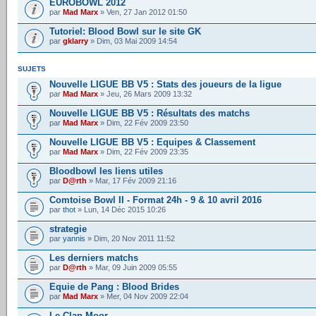
EUROBOWL 2012
par
Mad Marx
» Ven, 27 Jan 2012 01:50
Tutoriel: Blood Bowl sur le site GK
par
gklarry
» Dim, 03 Mai 2009 14:54
SUJETS
Nouvelle LIGUE BB V5 : Stats des joueurs de la ligue
par
Mad Marx
» Jeu, 26 Mars 2009 13:32
Nouvelle LIGUE BB V5 : Résultats des matchs
par
Mad Marx
» Dim, 22 Fév 2009 23:50
Nouvelle LIGUE BB V5 : Equipes & Classement
par
Mad Marx
» Dim, 22 Fév 2009 23:35
Bloodbowl les liens utiles
par
D@rth
» Mar, 17 Fév 2009 21:16
Comtoise Bowl II - Format 24h - 9 & 10 avril 2016
par
thot
» Lun, 14 Déc 2015 10:26
strategie
par
yannis
» Dim, 20 Nov 2011 11:52
Les derniers matchs
par
D@rth
» Mar, 09 Juin 2009 05:55
Equie de Pang : Blood Brides
par
Mad Marx
» Mer, 04 Nov 2009 22:04
Le Clan Moor