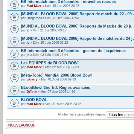
BB Intermatch post-3 décembre : nouvelles recrues
par
Mad Marx
» Lun, 15 Jan 2007 20:06
[MUNDIAL BLOOD BOWL 2006] Rapport de match du 22 - 09 -
par
Horgerhall
» Lun, 11 Déc 2006 12:42
[MUNDIAL BLOOD BOWL 2006] Rapports de Matchs du 20 juil
par
jc
» Ven, 21 Juil 2006 09:12
[MUNDIAL BLOOD BOWL 2006] Rapports de matches du 24 j
par
jc
» Dim, 25 Juin 2006 09:23
BB Intermatch post-3 décembre : gestion de l'expérience
par
jc
» Dim, 03 Déc 2006 21:04
Les EQUIPES de BLOOD BOWL
par
Mad Marx
» Mar, 02 Mai 2006 17:03
[Meta-Topic] Mundial 2006 Blood Bowl
par
gklarry
» Mar, 01 Août 2006 09:39
BLoodBowl 2nd Ed. Règles avancées
par
D@rth
» Mer, 07 Juin 2006 14:30
BLOOD BOWL
par
Mad Marx
» Ven, 31 Mars 2006 23:08
Afficher les sujets publiés depuis:
Publier un nouveau
sujet