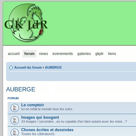
GKJdR
accueil
forum
news
evenements
galeries
gkjdr
liens
Accueil du forum
‹
AUBERGE
AUBERGE
FORUM
Le comptoir
Ici on refait le monde tous les soirs.
Images qui bougent
24 images / secondes...es-tu capable d'en faire autant avec les mots...?
Choses écrites et dessinées
Toutes les LittératureS.