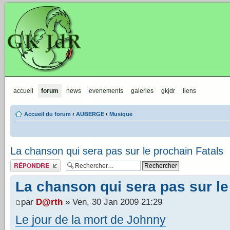
GKJdR
accueil
forum
news
evenements
galeries
gkjdr
liens
Accueil du forum
‹
AUBERGE
‹
Musique
La chanson qui sera pas sur le prochain Fatals
Publier une réponse
La chanson qui sera pas sur le
par
D@rth
» Ven, 30 Jan 2009 21:29
Le jour de la mort de Johnny