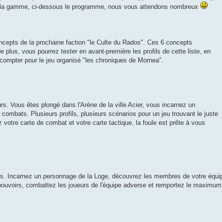
 de la gamme, ci-dessous le programme, nous vous attendons nombreux
ncepts de la prochaine faction "le Culte du Rados". Ces 6 concepts
 De plus, vous pourrez tester en avant-première les profils de cette liste, en
 compter pour le jeu organisé "les chroniques de Mornea".
rs. Vous êtes plongé dans l'Arène de la ville Acier, vous incarnez un
combats. Plusieurs profils, plusieurs scénarios pour un jeu trouvant le juste
z votre carte de combat et votre carte tactique, la foule est prête à vous
urs. Incarnez un personnage de la Loge, découvrez les membres de votre équi
pouvoirs, combattez les joueurs de l'équipe adverse et remportez le maximum