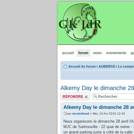
GKJdR
accueil
forum
news
evenements
ga
Accueil du forum
‹
AUBERGE
‹
Le compto
Alkemy Day le dimanche 28 
Publier une réponse
Alkemy Day le dimanche 28 av
par
nicoleblond
» Mer, 10 Avr 2019 12:46
Nous organisons le dimanche 28 avril l'
MJC de Sartrouville - 22 quai de seine - 
un grand parking juste à côté de la sall