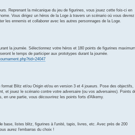
eurs. Reprenant la mécanique du jeu de figurines, vous jouez cette fois-ci en
ome. Vous dirigez un héros de la Loge à travers un scénario où vous devrez
nter les ennemis et collaborer avec les autres personnages de la Loge.
durant la journée. Sélectionnez votre héros et 180 points de figurines maximu
sseront le temps de participer aux prototypes durant la journée.
_tournament.php?tid=24047
 format Blitz et/ou Origin et/ou en version 3 et 4 joueurs. Pose des objectifs,
 et jouez le scénario contre votre adversaire (ou vos adversaires). Points d
, en une partie, vous découvrirez les points forts d'Alkemy.
base, listes blitz, figurines à l'unité, tapis, livres, etc. Avec près de 200
vous aurez l'embarras du choix !