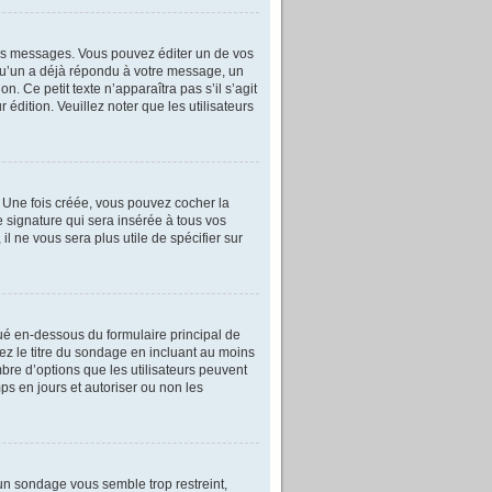
es messages. Vous pouvez éditer un de vos
lqu’un a déjà répondu à votre message, un
n. Ce petit texte n’apparaîtra pas s’il s’agit
édition. Veuillez noter que les utilisateurs
. Une fois créée, vous pouvez cocher la
 signature qui sera insérée à tous vos
l ne vous sera plus utile de spécifier sur
ué en-dessous du formulaire principal de
sez le titre du sondage en incluant au moins
re d’options que les utilisateurs peuvent
ps en jours et autoriser ou non les
un sondage vous semble trop restreint,