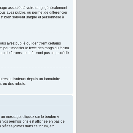
image associée à votre rang, généralement
ous avez publié, ou permet de différencier
est bien souvent unique et personnelle à
us avez publié ou identifient certains
m peut modifier le texte des rangs du forum.
oup de forums ne toléreront pas ce procédé
autres utilisateurs depuis un formulaire
s ou des robots.
u un message, cliquez sur le bouton «
e vos permissions est affichée en bas de
pièces jointes dans ce forum, etc.