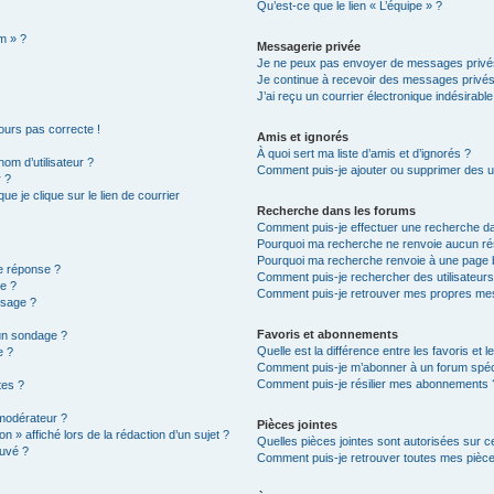
Qu’est-ce que le lien « L’équipe » ?
m » ?
Messagerie privée
Je ne peux pas envoyer de messages privé
Je continue à recevoir des messages privés n
J’ai reçu un courrier électronique indésirabl
jours pas correcte !
Amis et ignorés
À quoi sert ma liste d’amis et d’ignorés ?
om d’utilisateur ?
Comment puis-je ajouter ou supprimer des uti
r ?
 je clique sur le lien de courrier
Recherche dans les forums
Comment puis-je effectuer une recherche d
Pourquoi ma recherche ne renvoie aucun rés
Pourquoi ma recherche renvoie à une page 
e réponse ?
Comment puis-je rechercher des utilisateurs
e ?
Comment puis-je retrouver mes propres mes
ssage ?
Favoris et abonnements
 un sondage ?
Quelle est la différence entre les favoris et
e ?
Comment puis-je m’abonner à un forum spéc
Comment puis-je résilier mes abonnements 
tes ?
modérateur ?
Pièces jointes
n » affiché lors de la rédaction d’un sujet ?
Quelles pièces jointes sont autorisées sur c
ouvé ?
Comment puis-je retrouver toutes mes pièce