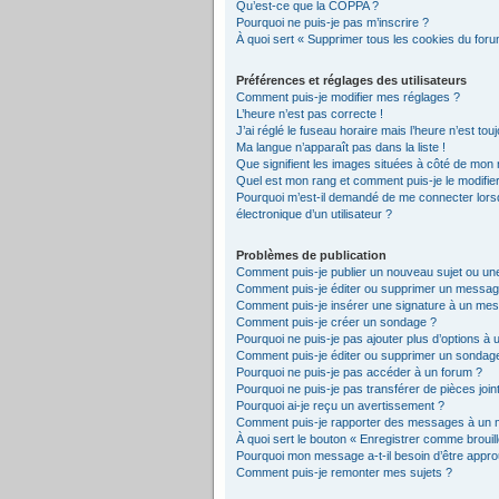
Qu’est-ce que la COPPA ?
Pourquoi ne puis-je pas m’inscrire ?
À quoi sert « Supprimer tous les cookies du foru
Préférences et réglages des utilisateurs
Comment puis-je modifier mes réglages ?
L’heure n’est pas correcte !
J’ai réglé le fuseau horaire mais l’heure n’est tou
Ma langue n’apparaît pas dans la liste !
Que signifient les images situées à côté de mon n
Quel est mon rang et comment puis-je le modifie
Pourquoi m’est-il demandé de me connecter lorsque
électronique d’un utilisateur ?
Problèmes de publication
Comment puis-je publier un nouveau sujet ou un
Comment puis-je éditer ou supprimer un messag
Comment puis-je insérer une signature à un me
Comment puis-je créer un sondage ?
Pourquoi ne puis-je pas ajouter plus d’options à
Comment puis-je éditer ou supprimer un sondag
Pourquoi ne puis-je pas accéder à un forum ?
Pourquoi ne puis-je pas transférer de pièces join
Pourquoi ai-je reçu un avertissement ?
Comment puis-je rapporter des messages à un 
À quoi sert le bouton « Enregistrer comme brouillo
Pourquoi mon message a-t-il besoin d’être appr
Comment puis-je remonter mes sujets ?