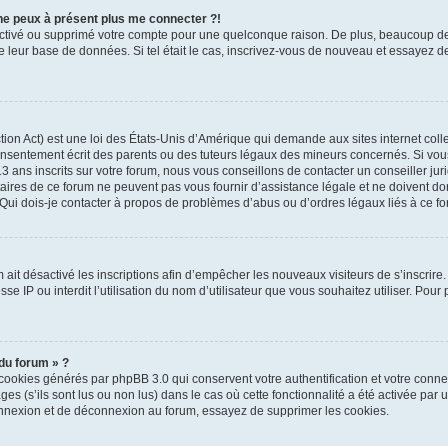
 ne peux à présent plus me connecter ?!
ésactivé ou supprimé votre compte pour une quelconque raison. De plus, beaucoup 
le de leur base de données. Si tel était le cas, inscrivez-vous de nouveau et essayez
on Act) est une loi des États-Unis d’Amérique qui demande aux sites internet colle
sentement écrit des parents ou des tuteurs légaux des mineurs concernés. Si vous 
ns inscrits sur votre forum, nous vous conseillons de contacter un conseiller juri
aires de ce forum ne peuvent pas vous fournir d’assistance légale et ne doivent don
« Qui dois-je contacter à propos de problèmes d’abus ou d’ordres légaux liés à ce fo
m ait désactivé les inscriptions afin d’empêcher les nouveaux visiteurs de s’inscrir
se IP ou interdit l’utilisation du nom d’utilisateur que vous souhaitez utiliser. Pour 
du forum » ?
 cookies générés par phpBB 3.0 qui conservent votre authentification et votre conn
es (s’ils sont lus ou non lus) dans le cas où cette fonctionnalité a été activée par 
nnexion et de déconnexion au forum, essayez de supprimer les cookies.