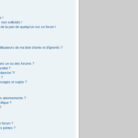
s !
on sollicités !
e de la part de quelqu’un sur ce forum !
lisateurs de ma liste d’amis et d’ignorés ?
ans un ou des forums ?
ultat ?
blanche ?!
 ?
sages et sujets ?
 les abonnements ?
ifique ?
?
e forum ?
s jointes ?