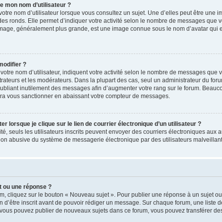
de mon nom d’utilisateur ?
otre nom d’utilisateur lorsque vous consultez un sujet. Une d’elles peut être une 
des ronds. Elle permet d’indiquer votre activité selon le nombre de messages que v
tre image, généralement plus grande, est une image connue sous le nom d’avatar qui 
modifier ?
otre nom d’utilisateur, indiquent votre activité selon le nombre de messages que vo
trateurs et les modérateurs. Dans la plupart des cas, seul un administrateur du foru
ubliant inutilement des messages afin d’augmenter votre rang sur le forum. Beauc
rra vous sanctionner en abaissant votre compteur de messages.
lorsque je clique sur le lien de courrier électronique d’un utilisateur ?
lité, seuls les utilisateurs inscrits peuvent envoyer des courriers électroniques aux 
ion abusive du système de messagerie électronique par des utilisateurs malveillant
t ou une réponse ?
m, cliquez sur le bouton « Nouveau sujet ». Pour publier une réponse à un sujet o
 d’être inscrit avant de pouvoir rédiger un message. Sur chaque forum, une liste d
 vous pouvez publier de nouveaux sujets dans ce forum, vous pouvez transférer des 