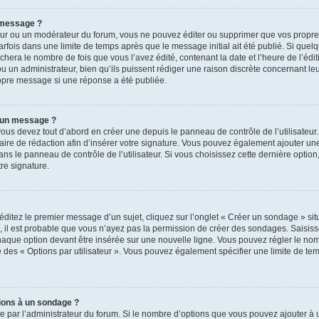
 message ?
ur ou un modérateur du forum, vous ne pouvez éditer ou supprimer que vos propr
rfois dans une limite de temps après que le message initial ait été publié. Si que
hera le nombre de fois que vous l’avez édité, contenant la date et l’heure de l’éditio
 un administrateur, bien qu’ils puissent rédiger une raison discrète concernant leur 
pre message si une réponse a été publiée.
à un message ?
us devez tout d’abord en créer une depuis le panneau de contrôle de l’utilisateur
aire de rédaction afin d’insérer votre signature. Vous pouvez également ajouter une
le panneau de contrôle de l’utilisateur. Si vous choisissez cette dernière option, i
re signature.
ditez le premier message d’un sujet, cliquez sur l’onglet « Créer un sondage » sit
le, il est probable que vous n’ayez pas la permission de créer des sondages. Saisis
que option devant être insérée sur une nouvelle ligne. Vous pouvez régler le nomb
e des « Options par utilisateur ». Vous pouvez également spécifier une limite de tem
tions à un sondage ?
e par l’administrateur du forum. Si le nombre d’options que vous pouvez ajouter à 