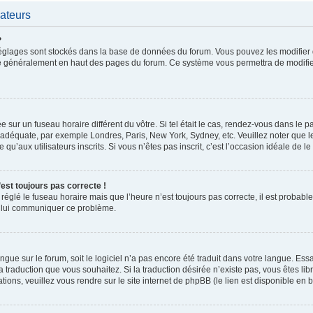
sateurs
?
os réglages sont stockés dans la base de données du forum. Vous pouvez les modifie
rouve généralement en haut des pages du forum. Ce système vous permettra de modifie
lée sur un fuseau horaire différent du vôtre. Si tel était le cas, rendez-vous dans le p
e adéquate, par exemple Londres, Paris, New York, Sydney, etc. Veuillez noter que 
qu’aux utilisateurs inscrits. Si vous n’êtes pas inscrit, c’est l’occasion idéale de le 
’est toujours pas correcte !
 réglé le fuseau horaire mais que l’heure n’est toujours pas correcte, il est probabl
de lui communiquer ce problème.
 langue sur le forum, soit le logiciel n’a pas encore été traduit dans votre langue. 
r la traduction que vous souhaitez. Si la traduction désirée n’existe pas, vous êtes 
tions, veuillez vous rendre sur le site internet de phpBB (le lien est disponible e