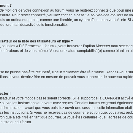
ement ?
 de moi
lors de votre connexion au forum, vous ne resterez connecté que pour une p
d’autre. Pour rester connecté, veuillez cocher la case
Se souvenir de moi
lors de vo
un ordinateur public, comme une librairie, un cybercafé, une université, etc. Si v
du forum ait désactivé cette fonctionnalité.
teur de la liste des utilisateurs en ligne ?
r, sous les « Préférences du forum », vous trouverez l’option
Masquer mon statut en
modérateurs et de vous-même. Vous serez alors comptabilisé(e) comme étant un utili
e ne puisse pas être récupéré, il peut facilement être réinitialisé. Rendez-vous su
uctions et vous devriez être en mesure de pouvoir vous connecter de nouveau rapid
ecter !
lisateur et votre mot de passe soient corrects. Si le support de la COPPA est activé
z suivre les instructions que vous avez reçues. Certains forums exigeront également
administrateur, avant que vous puissiez ouvrir une session ; cette information était 
tez les instructions. Si vous ne recevez pas de courrier électronique, vous avez p
ronique a été filtré en tant que pourriel. Si vous êtes certain(e) que l’adresse de c
nistrateur du forum.