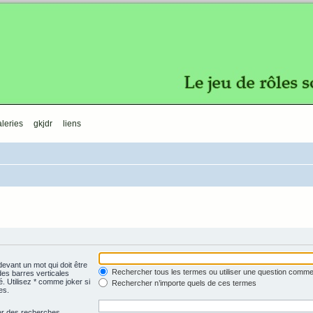
leries
gkjdr
liens
evant un mot qui doit être
Rechercher tous les termes ou utiliser une question comm
des barres verticales
é. Utilisez * comme joker si
Rechercher n’importe quels de ces termes
es.
uer des recherches