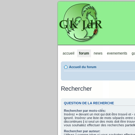
GKJdR
accueil
forum
news
evenements
ga
Accueil du forum
Rechercher
QUESTION DE LA RECHERCHE
Rechercher par mots-clés:
Insérez
+
devant un mot qui doit être trouvé et
-
d
ignoré. Insérez une liste de mots séparés entre 
discontinues
|
si seul un des mots doit être trouv
vous souhaitez effectuer des recherches partiell
Rechercher par auteur:
Utilisez * comme joker si vous souhaitez effect