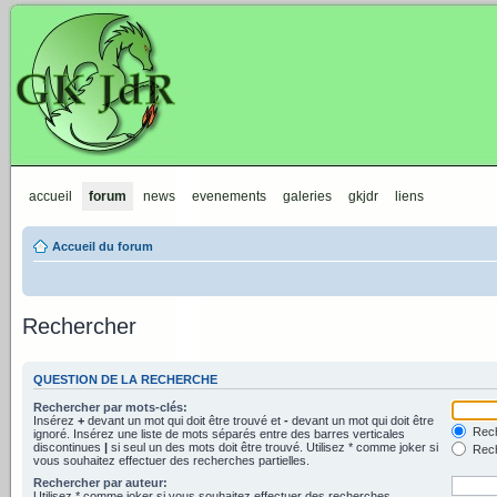
GKJdR
accueil
forum
news
evenements
galeries
gkjdr
liens
Accueil du forum
Rechercher
QUESTION DE LA RECHERCHE
Rechercher par mots-clés:
Insérez
+
devant un mot qui doit être trouvé et
-
devant un mot qui doit être
Rech
ignoré. Insérez une liste de mots séparés entre des barres verticales
discontinues
|
si seul un des mots doit être trouvé. Utilisez * comme joker si
Rech
vous souhaitez effectuer des recherches partielles.
Rechercher par auteur:
Utilisez * comme joker si vous souhaitez effectuer des recherches