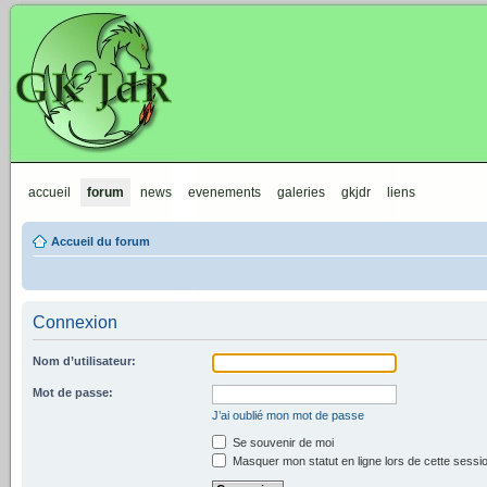
GKJdR
accueil
forum
news
evenements
galeries
gkjdr
liens
Accueil du forum
Connexion
Nom d’utilisateur:
Mot de passe:
J’ai oublié mon mot de passe
Se souvenir de moi
Masquer mon statut en ligne lors de cette sessi